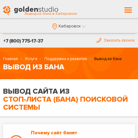
Togg
Вывод из бана в Хабаровске
navi
Хабаровск
+7 (800) 775-17-37
Заказать звонок
Главная
Услуги
Поддержка и развитие
Вывод из бана
ВЫВОД ИЗ БАНА
ВЫВОД САЙТА ИЗ
СТОП-ЛИСТА (БАНА) ПОИСКОВОЙ
СИСТЕМЫ
Почему сайт банят