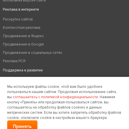
Мобильная версия сайта
Реклама в интернете
Раскрутка сайтов
Контекстная реклама
Продвижение в Яндекс
Продвижение в Google
Продвижение в социальных сетях
Реклама РСЯ
Поддержка и развитие
Аудит сайта
Мы используем файлы cookie, чтоб вам было удобнее
Вывод из бана
пользоваться нашим сайтом. Продолжая использование сайта,
Техподдержка сайтов
вы
соглашаетесь с политикой конфиденциальности
. Нажимая
кнопку «Принять» или продолжая пользоваться сайтом, вы
Редизайн сайтов
соглашаетесь на обработку файлов cookies и данных
метрических систем. Если вы хотите запретить обработку файлов
Хостинг
cookie, отключите cookie в настройках вашего браузера.
Оптимизация сайтов
Принять