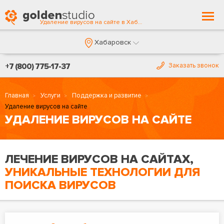
Togg
Удаление вирусов на сайте в Хабаровске
navi
Хабаровск
+7 (800) 775-17-37
Заказать звонок
Главная
Услуги
Поддержка и развитие
Удаление вирусов на сайте
УДАЛЕНИЕ ВИРУСОВ НА САЙТЕ
ЛЕЧЕНИЕ ВИРУСОВ НА САЙТАХ,
УНИКАЛЬНЫЕ ТЕХНОЛОГИИ ДЛЯ
ПОИСКА ВИРУСОВ