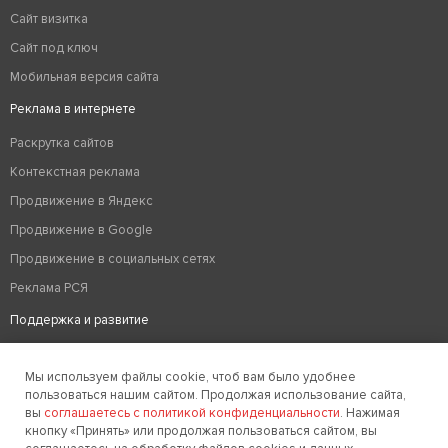
Сайт визитка
Сайт под ключ
Мобильная версия сайта
Реклама в интернете
Раскрутка сайтов
Контекстная реклама
Продвижение в Яндекс
Продвижение в Google
Продвижение в социальных сетях
Реклама РСЯ
Поддержка и развитие
Аудит сайта
Мы используем файлы cookie, чтоб вам было удобнее
Вывод из бана
пользоваться нашим сайтом. Продолжая использование сайта,
Техподдержка сайтов
вы
соглашаетесь с политикой конфиденциальности
. Нажимая
кнопку «Принять» или продолжая пользоваться сайтом, вы
Редизайн сайтов