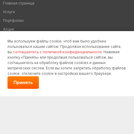
Главная страница
Услуги
Портфолио
Акции
Рекомендации
Мы используем файлы cookie, чтоб вам было удобнее
О компании
пользоваться нашим сайтом. Продолжая использование сайта,
вы
соглашаетесь с политикой конфиденциальности
. Нажимая
Контакты
кнопку «Принять» или продолжая пользоваться сайтом, вы
соглашаетесь на обработку файлов cookies и данных
Политика конфиденциальности
метрических систем. Если вы хотите запретить обработку файлов
Создание сайтов
cookie, отключите cookie в настройках вашего браузера.
Принять
Корпоративный сайт
Интернет магазин
Landing page
Сайт визитка
Сайт под ключ
Мобильная версия сайта