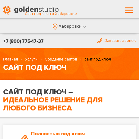
Togg
Сайт под ключ в Хабаровске
navi
Хабаровск
+7 (800) 775-17-37
Заказать звонок
Главная
Услуги
Создание сайтов
сайт под ключ
CАЙТ ПОД КЛЮЧ
CАЙТ ПОД КЛЮЧ –
ИДЕАЛЬНОЕ РЕШЕНИЕ ДЛЯ
ЛЮБОГО БИЗНЕСА
Полностью под ключ