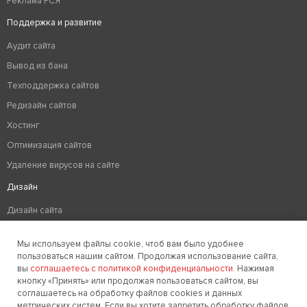
Реклама РСЯ
Поддержка и развитие
Аудит сайта
Вывод из бана
Техподдержка сайтов
Редизайн сайтов
Хостинг
Оптимизация сайтов
Удаление вирусов на сайте
Дизайн
Дизайн сайта
Разработка логотипа компании
Мы используем файлы cookie, чтоб вам было удобнее
Создание фирменного стиля
пользоваться нашим сайтом. Продолжая использование сайта,
вы
соглашаетесь с политикой конфиденциальности
. Нажимая
кнопку «Принять» или продолжая пользоваться сайтом, вы
соглашаетесь на обработку файлов cookies и данных
Заказать звонок
метрических систем. Если вы хотите запретить обработку файлов